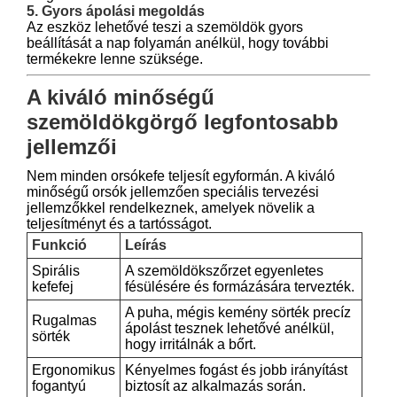
5. Gyors ápolási megoldás
Az eszköz lehetővé teszi a szemöldök gyors
beállítását a nap folyamán anélkül, hogy további
termékekre lenne szüksége.
A kiváló minőségű
szemöldökgörgő legfontosabb
jellemzői
Nem minden orsókefe teljesít egyformán. A kiváló
minőségű orsók jellemzően speciális tervezési
jellemzőkkel rendelkeznek, amelyek növelik a
teljesítményt és a tartósságot.
Funkció
Leírás
Spirális
A szemöldökszőrzet egyenletes
kefefej
fésülésére és formázására tervezték.
A puha, mégis kemény sörték precíz
Rugalmas
ápolást tesznek lehetővé anélkül,
sörték
hogy irritálnák a bőrt.
Ergonomikus
Kényelmes fogást és jobb irányítást
fogantyú
biztosít az alkalmazás során.