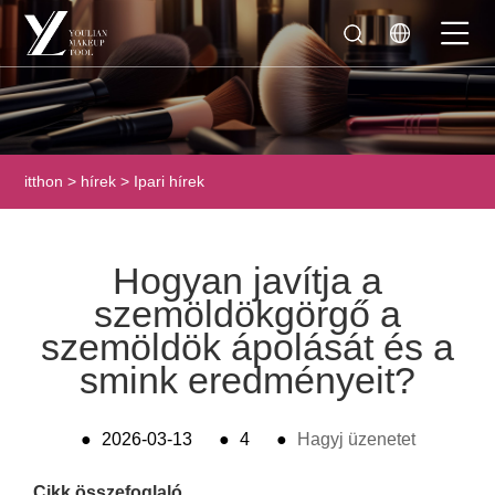
itthon
>
hírek
>
Ipari hírek
Hogyan javítja a
szemöldökgörgő a
szemöldök ápolását és a
smink eredményeit?
●
2026-03-13
●
4
●
Hagyj üzenetet
Cikk összefoglaló