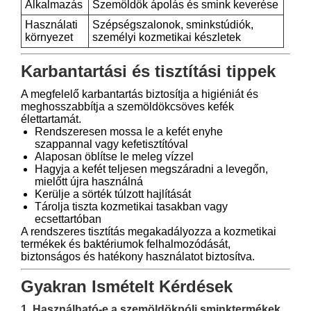
Alkalmazás
Szemöldök ápolás és smink keverése
Használati
Szépségszalonok, sminkstúdiók,
környezet
személyi kozmetikai készletek
Karbantartási és tisztítási tippek
A megfelelő karbantartás biztosítja a higiéniát és
meghosszabbítja a szemöldökcsöves kefék
élettartamát.
Rendszeresen mossa le a kefét enyhe
szappannal vagy kefetisztítóval
Alaposan öblítse le meleg vízzel
Hagyja a kefét teljesen megszáradni a levegőn,
mielőtt újra használná
Kerülje a sörték túlzott hajlítását
Tárolja tiszta kozmetikai tasakban vagy
ecsettartóban
A rendszeres tisztítás megakadályozza a kozmetikai
termékek és baktériumok felhalmozódását,
biztonságos és hatékony használatot biztosítva.
Gyakran Ismételt Kérdések
1. Használható-e a szemöldökpóli sminktermékek