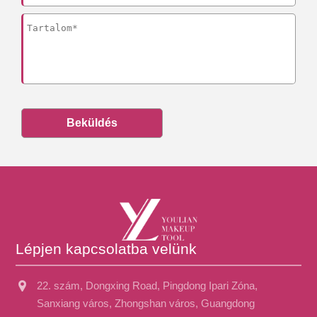
Beküldés
Lépjen kapcsolatba velünk
22. szám, Dongxing Road, Pingdong Ipari Zóna,
Sanxiang város, Zhongshan város, Guangdong