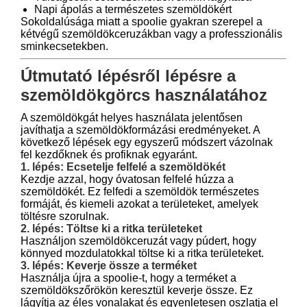
Napi ápolás a természetes szemöldökért
Sokoldalúsága miatt a spoolie gyakran szerepel a
kétvégű szemöldökceruzákban vagy a professzionális
sminkecsetekben.
Útmutató lépésről lépésre a
szemöldökgörcs használatához
A szemöldökgát helyes használata jelentősen
javíthatja a szemöldökformázási eredményeket. A
következő lépések egy egyszerű módszert vázolnak
fel kezdőknek és profiknak egyaránt.
1. lépés: Ecsetelje felfelé a szemöldökét
Kezdje azzal, hogy óvatosan felfelé húzza a
szemöldökét. Ez felfedi a szemöldök természetes
formáját, és kiemeli azokat a területeket, amelyek
töltésre szorulnak.
2. lépés: Töltse ki a ritka területeket
Használjon szemöldökceruzát vagy púdert, hogy
könnyed mozdulatokkal töltse ki a ritka területeket.
3. lépés: Keverje össze a terméket
Használja újra a spoolie-t, hogy a terméket a
szemöldökszőrökön keresztül keverje össze. Ez
lágyítja az éles vonalakat és egyenletesen oszlatja el