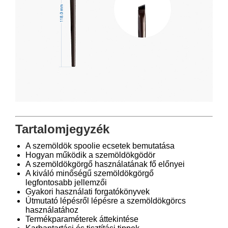
Tartalomjegyzék
A szemöldök spoolie ecsetek bemutatása
Hogyan működik a szemöldökgödör
A szemöldökgörgő használatának fő előnyei
A kiváló minőségű szemöldökgörgő
legfontosabb jellemzői
Gyakori használati forgatókönyvek
Útmutató lépésről lépésre a szemöldökgörcs
használatához
Termékparaméterek áttekintése