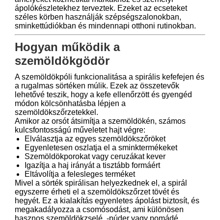
ápolókészletekhez terveztek. Ezeket az ecseteket
széles körben használják szépségszalonokban,
sminkettúdiókban és mindennapi otthoni rutinokban.
Hogyan működik a
szemöldökgödör
A szemöldökpóli funkcionalitása a spirális kefefejen és
a rugalmas sörtéken múlik. Ezek az összetevők
lehetővé teszik, hogy a kefe ellenőrzött és gyengéd
módon kölcsönhatásba lépjen a
szemöldökszőrzetekkel.
Amikor az orsót átsimítja a szemöldökén, számos
kulcsfontosságú műveletet hajt végre:
Elválasztja az egyes szemöldökszőröket
Egyenletesen oszlatja el a sminktermékeket
Szemöldökporokat vagy ceruzákat kever
Igazítja a haj irányát a tisztább formáért
Eltávolítja a felesleges terméket
Mivel a sörték spirálisan helyezkednek el, a spirál
egyszerre érheti el a szemöldökszőrzet tövét és
hegyét. Ez a kialakítás egyenletes ápolást biztosít, és
megakadályozza a csomósodást, ami különösen
hasznos szemöldökzselé, -púder vagy pomádé