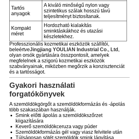
A kiváló minőségű nylon vagy
Tartós
szintetikus szálak hosszú távú
anyagok
teljesítményt biztosítanak.
Hordozható kialakítás
Kompakt
sminktáskákhoz és utazási
méret
készletekhez.
Professzionális kozmetikai eszközök szállítói,
beleértve
Jingjiang YOULIAN Industrial Co., Ltd
,
olyan orsók gyártására összpontosít, amelyek
megfelelnek a szigorú kozmetikai eszközök
szabványainak, miközben megőrzik a konzisztenciát
és a tartósságot.
Gyakori használati
forgatókönyvek
A szemöldökgörgőt a szemöldökformázás és -ápolás
több szakaszában használják.
Smink előtti ápolás a szemöldökszőrzet
kiigazítására
Keverő szemöldökceruza vagy púder
Szemöldökformázás gél vagy viasz felvitele után
Túlságosan sötét szemöldök smink lágyítása