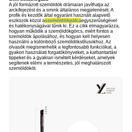
A jól formázott szemöldök drámaian javíthatja az
arckifejezést és a smink általános megjelenését. A
profik és kezdők által egyaránt használt alapvető
eszközök közül a
szemöldökpálca
egyszerűségével
és hatékonyságával tűnik ki. Ez a cikk elmagyarázza,
hogyan működik a szemöldökgörcs, miért fontos a
szemöldök ápolásához, és hogyan kell helyesen
használni a különböző szemöldökstílusokhoz. Az
olvasók megismerhetik a legfontosabb funkciókat, a
gyakori használati forgatókönyveket, a karbantartási
tippeket és a gyakran ismételt kérdéseket, amelyek
segítenek elérni a természetes, jól meghatározott
szemöldököt.