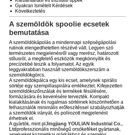
Karbantartási és tisztítási tippek
Gyakran Ismételt Kérdések
Következtetés
A szemöldök spoolie ecsetek
bemutatása
A szemöldökápolás a mindennapi szépségápolási
rutinok elengedhetetlen részévé vált. Legyen szó
természetes megjelenésről vagy merész, határozott
stílusról, a megfelelő eszközök megkönnyítik és
precízebbé teszik a folyamatot. Az egyik
leggyakrabban használt szemöldökszerszám a
szemöldökgörcs.
A szemöldökpálca egy kis ecset, amelynek spirális
sörtéje egy szempillaspirálra emlékeztet. Kifejezetten
szemöldökszőrszálak és termékek fésülésére,
formázására és keverésére tervezték. Kompakt
kialakításának és rugalmas sörtéinek köszönhetően a
felhasználók minimális erőfeszítéssel szabályozhatják
a szemöldök irányát, és polírozott megjelenést
érhetnek el.
A gyártók, mint pl
Jingjiang YOULIAN Industrial Co.,
Ltd
professzionális minőségű orsókeféket gyártanak,
amelyeket kozmetikai márkákhoz és személyi