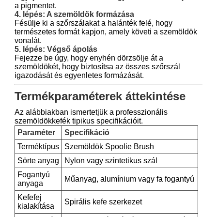
a pigmentet.
4. lépés: A szemöldök formázása
Fésülje ki a szőrszálakat a halánték felé, hogy
természetes formát kapjon, amely követi a szemöldök
vonalát.
5. lépés: Végső ápolás
Fejezze be úgy, hogy enyhén dörzsölje át a
szemöldökét, hogy biztosítsa az összes szőrszál
igazodását és egyenletes formázását.
Termékparaméterek áttekintése
Az alábbiakban ismertetjük a professzionális
szemöldökkefék tipikus specifikációit.
Paraméter
Specifikáció
Terméktípus
Szemöldök Spoolie Brush
Sörte anyag
Nylon vagy szintetikus szál
Fogantyú
Műanyag, alumínium vagy fa fogantyú
anyaga
Kefefej
Spirális kefe szerkezet
kialakítása