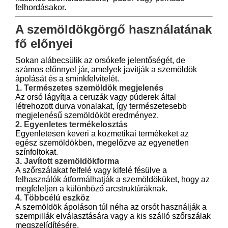
felhordásakor.
A szemöldökgörgő használatának
fő előnyei
Sokan alábecsülik az orsókefe jelentőségét, de
számos előnnyel jár, amelyek javítják a szemöldök
ápolását és a sminkfelvitelét.
1. Természetes szemöldök megjelenés
Az orsó lágyítja a ceruzák vagy púderek által
létrehozott durva vonalakat, így természetesebb
megjelenésű szemöldököt eredményez.
2. Egyenletes termékelosztás
Egyenletesen keveri a kozmetikai termékeket az
egész szemöldökben, megelőzve az egyenetlen
színfoltokat.
3. Javított szemöldökforma
A szőrszálakat felfelé vagy kifelé fésülve a
felhasználók átformálhatják a szemöldöküket, hogy az
megfeleljen a különböző arcstruktúráknak.
4. Többcélú eszköz
A szemöldök ápoláson túl néha az orsót használják a
szempillák elválasztására vagy a kis szálló szőrszálak
megszelídítésére.