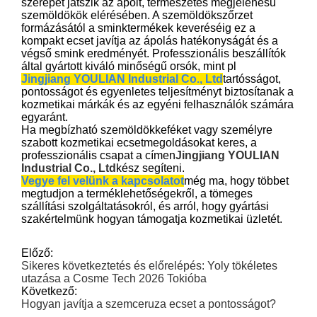
szerepet játszik az ápolt, természetes megjelenésű
szemöldökök elérésében. A szemöldökszőrzet
formázásától a sminktermékek keveréséig ez a
kompakt ecset javítja az ápolás hatékonyságát és a
végső smink eredményét. Professzionális beszállítók
által gyártott kiváló minőségű orsók, mint pl
Jingjiang YOULIAN Industrial Co., Ltd
tartósságot,
pontosságot és egyenletes teljesítményt biztosítanak a
kozmetikai márkák és az egyéni felhasználók számára
egyaránt.
Ha megbízható szemöldökkeféket vagy személyre
szabott kozmetikai ecsetmegoldásokat keres, a
professzionális csapat a címen
Jingjiang YOULIAN
Industrial Co., Ltd
kész segíteni.
Vegye fel velünk a kapcsolatot
még ma, hogy többet
megtudjon a terméklehetőségekről, a tömeges
szállítási szolgáltatásokról, és arról, hogy gyártási
szakértelmünk hogyan támogatja kozmetikai üzletét.
Előző:
Sikeres következtetés és előrelépés: Yoly tökéletes
utazása a Cosme Tech 2026 Tokióba
Következő:
Hogyan javítja a szemceruza ecset a pontosságot?