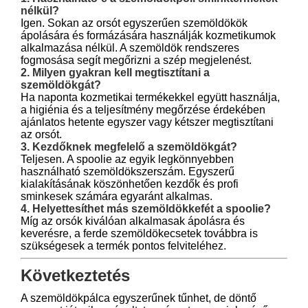
nélkül?
Igen. Sokan az orsót egyszerűen szemöldökök
ápolására és formázására használják kozmetikumok
alkalmazása nélkül. A szemöldök rendszeres
fogmosása segít megőrizni a szép megjelenést.
2. Milyen gyakran kell megtisztítani a
szemöldökgát?
Ha naponta kozmetikai termékekkel együtt használja,
a higiénia és a teljesítmény megőrzése érdekében
ajánlatos hetente egyszer vagy kétszer megtisztítani
az orsót.
3. Kezdőknek megfelelő a szemöldökgát?
Teljesen. A spoolie az egyik legkönnyebben
használható szemöldökszerszám. Egyszerű
kialakításának köszönhetően kezdők és profi
sminkesek számára egyaránt alkalmas.
4. Helyettesíthet más szemöldökkefét a spoolie?
Míg az orsók kiválóan alkalmasak ápolásra és
keverésre, a ferde szemöldökecsetek továbbra is
szükségesek a termék pontos felviteléhez.
Következtetés
A szemöldökpálca egyszerűnek tűnhet, de döntő